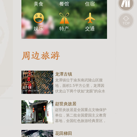
美食
餐馆
住宿
娱乐
特产
交通
龙潭古镇
龙潭镇位于渝东南武陵山区腹
地，面积1.5平方公里，龙潭因
伏龙山下两个状如“龙眼”的氽水
洞常积水成潭，古镇自“龙眼”之
间穿过，形如“龙鼻”，因而得
赵世炎故居
名。龙潭自蜀汉以来，曾相继
赵世炎故居是全国重点文物保护
为“县丞”、“巡检”、“州同”、“县
单位，第二批全国爱国主义教育
佐”所在地，相当于州县的分司
基地，全国红色旅游经典景区，
或副职，已有1700余年的历
国家4A级旅游景区。位于重庆
史…
市酉阳土家族苗自治县龙潭镇，
花田梯田