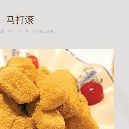
马打滚
+
-
-20
打印
A
A
浏览量:
16791