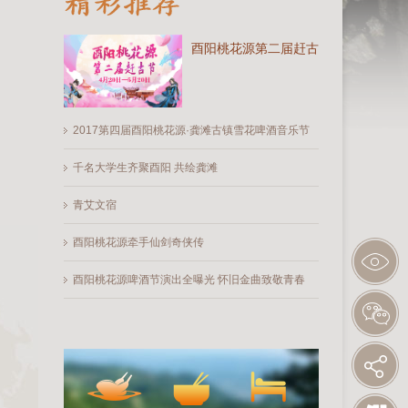
酉阳桃花源第二届赶古节
2017第四届酉阳桃花源·龚滩古镇雪花啤酒音乐节
千名大学生齐聚酉阳 共绘龚滩
青艾文宿
酉阳桃花源牵手仙剑奇侠传
酉阳桃花源啤酒节演出全曝光 怀旧金曲致敬青春