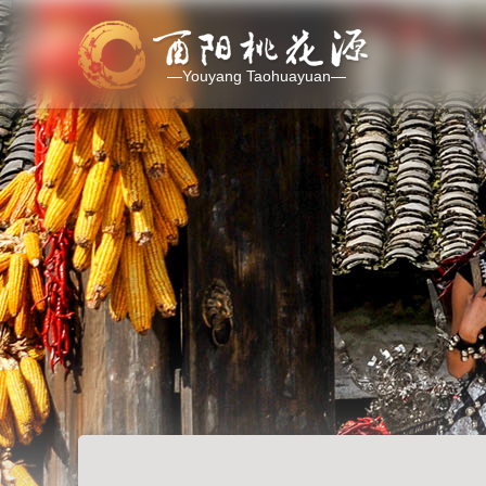
—Youyang Taohuayuan—