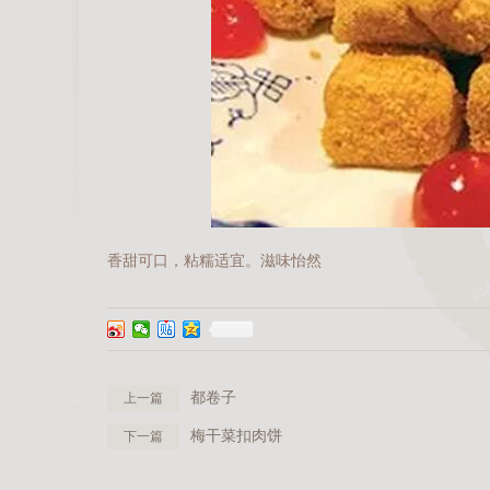
香甜可口，粘糯适宜。滋味怡然
都卷子
上一篇
梅干菜扣肉饼
下一篇