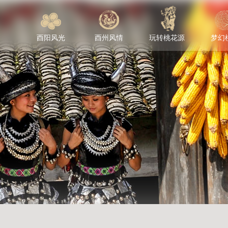
酉阳风光
酉州风情
玩转桃花源
梦幻